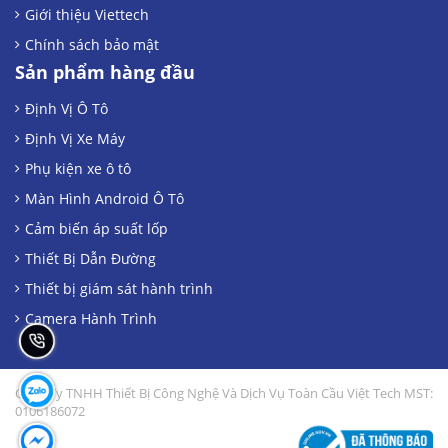
Giới thiệu Viettech
Chính sách bảo mật
Sản phẩm hàng đầu
Định Vị Ô Tô
Định Vị Xe Máy
Phụ kiện xe ô tô
Màn Hình Android Ô Tô
Cảm biến áp suất lốp
Thiết Bị Dẫn Đường
Thiết bị giám sát hành trình
Camera Hành Trình
Công Ty TNHH Thiết Bị Công Nghệ Và Dịch Vụ Toàn Cầu Việt Tech MST:
0106186072