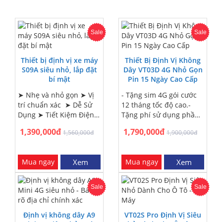
Sale
Sale
Thiết bị định vị xe máy
Thiết Bị Định Vị Không
S09A siêu nhỏ, lắp đặt
Dây VT03D 4G Nhỏ Gọn
bí mật
Pin 15 Ngày Cao Cấp
➤ Nhẹ và nhỏ gọn ➤ Vị
- Tặng sim 4G gói cước
trí chuẩn xác ➤ Dễ Sử
12 tháng tốc độ cao.-
Dụng ➤ Tiết Kiệm Điện
Tặng phí sử dụng phần
➤ Cảnh báo ngắt kết nối
mềm theo dõi hành
1,390,000đ
1,790,000đ
1,560,000đ
1,900,000đ
nguồn ➤ Giám sát âm
trình xe 12 tháng- Tặng
thanh xung quanh ➤
dịch vụ lắp đặt tận nơi
Chống trộm hiệu quả:
trị giá 200.000đ.- Miễn
Mua ngay
Xem
Mua ngay
Xem
phí lắp đặt tại nội thành
Hà Nội - Sài Gòn.- Miễn
phí ship COD giao hàng
Sale
Sale
trên toàn quốc - Nhận
hàng trả tiền.- Bảo hành
sản phẩm từ 1 năm, Lỗi
Định vị không dây A9
VT02S Pro Định Vị Siêu