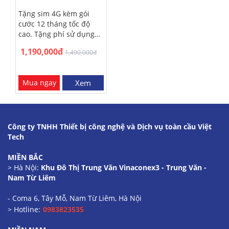
Tặng sim 4G kèm gói
cước 12 tháng tốc độ
cao. Tặng phí sử dụng
phần mềm theo dõi
1,190,000đ
1,490,000đ
hành trình xe năm nhất.
Tặng dịch vụ lắp đặt tận
nơi trị giá 250.000đ.
Mua ngay
Xem
Miễn phí lắp đặt tại nội
thành Hà Nội - Sài Gòn.
Miễn phí ship COD giao
hàng trên toàn quốc -
Nhận hàng trả tiền. Bảo
Công ty TNHH Thiết bị công nghệ và Dịch vụ toàn cầu Việt
hành sản phẩm 18
Tech
tháng
MIỀN BẮC
> Hà Nội:
Khu Đô Thị Trung Văn Vinaconex3 - Trung Văn -
Nam Từ Liêm
- Coma 6, Tây Mỗ, Nam Từ Liêm, Hà Nội
> Hotline:
0983823535