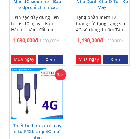
1 đổi một trong 12 tháng
Mini 4G siêu nhỏ - Báo
Nhỏ Dành Cho Ô Tô - Xe
rõ địa chỉ chính xác
Máy
– Pin sạc đầy dùng liên
Tặng phần mềm 12
tục 6 -10 ngày – Bảo
tháng sử dụng Tặng sim
Hành 1 năm, đổi mới 1-1
4G sử dụng 1 năm Tặng
– Không cần lắp đặt,
công lắp đặt tận nơi HN
1,690,000đ
1,190,000đ
1,890,000đ
1,290,000đ
nam châm dính cực
và HCM Miễn phí ship
chắc – Phần mềm ứng
gửi COD toàn quốc.
dụng Tiếng Việt - dễ
Mua ngay
Xem
Mua ngay
Xem
dùng – Tặng Sim 4G và
app quản lý 1 năm –
Miễn phí giao hàng COD
Sale
toàn quốc - Giao hàng
trực tiếp tại nơi nội
thành HN và HCM – Hỗ
trợ tư vấn 24/24
Thiết bị định vị xe máy
ô tô R12L chip 4G mới
nhất