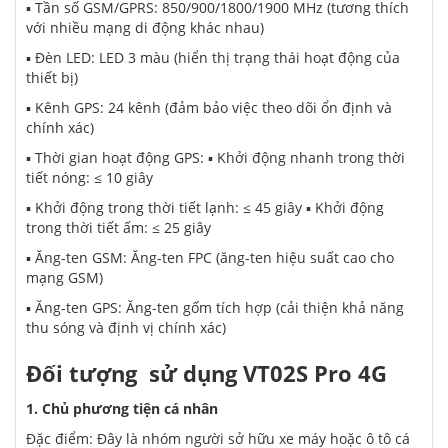
▪️ Tần số GSM/GPRS: 850/900/1800/1900 MHz (tương thích
với nhiều mạng di động khác nhau)
▪️ Đèn LED: LED 3 màu (hiển thị trạng thái hoạt động của
thiết bị)
▪️ Kênh GPS: 24 kênh (đảm bảo việc theo dõi ổn định và
chính xác)
▪️ Thời gian hoạt động GPS: ▪️ Khởi động nhanh trong thời
tiết nóng: ≤ 10 giây
▪️ Khởi động trong thời tiết lạnh: ≤ 45 giây ▪️ Khởi động
trong thời tiết ấm: ≤ 25 giây
▪️ Ăng-ten GSM: Ăng-ten FPC (ăng-ten hiệu suất cao cho
mạng GSM)
▪️ Ăng-ten GPS: Ăng-ten gốm tích hợp (cải thiện khả năng
thu sóng và định vị chính xác)
Đối tượng sử dụng VT02S Pro 4G
1. Chủ phương tiện cá nhân
Đặc điểm: Đây là nhóm người sở hữu xe máy hoặc ô tô cá