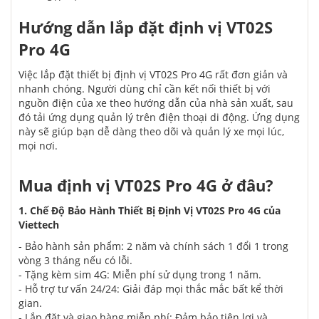
Hướng dẫn lắp đặt định vị VT02S
Pro 4G
Việc lắp đặt thiết bị định vị VT02S Pro 4G rất đơn giản và
nhanh chóng. Người dùng chỉ cần kết nối thiết bị với
nguồn điện của xe theo hướng dẫn của nhà sản xuất, sau
đó tải ứng dụng quản lý trên điện thoại di động. Ứng dụng
này sẽ giúp bạn dễ dàng theo dõi và quản lý xe mọi lúc,
mọi nơi.
Mua định vị VT02S Pro 4G ở đâu?
1. Chế Độ Bảo Hành Thiết Bị Định Vị VT02S Pro 4G của
Viettech
- Bảo hành sản phẩm: 2 năm và chính sách 1 đổi 1 trong
vòng 3 tháng nếu có lỗi.
- Tặng kèm sim 4G: Miễn phí sử dụng trong 1 năm.
- Hỗ trợ tư vấn 24/24: Giải đáp mọi thắc mắc bất kể thời
gian.
- Lắp đặt và giao hàng miễn phí: Đảm bảo tiện lợi và