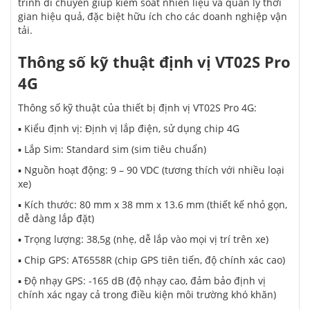
trình di chuyển giúp kiểm soát nhiên liệu và quản lý thời
gian hiệu quả, đặc biệt hữu ích cho các doanh nghiệp vận
tải.
Thông số kỹ thuật định vị VT02S Pro
4G
Thông số kỹ thuật của thiết bị định vị VT02S Pro 4G:
▪️ Kiểu định vị: Định vị lắp điện, sử dụng chip 4G
▪️ Lắp Sim: Standard sim (sim tiêu chuẩn)
▪️ Nguồn hoạt động: 9 – 90 VDC (tương thích với nhiều loại
xe)
▪️ Kích thước: 80 mm x 38 mm x 13.6 mm (thiết kế nhỏ gọn,
dễ dàng lắp đặt)
▪️ Trọng lượng: 38,5g (nhẹ, dễ lắp vào mọi vị trí trên xe)
▪️ Chip GPS: AT6558R (chip GPS tiên tiến, độ chính xác cao)
▪️ Độ nhạy GPS: -165 dB (độ nhạy cao, đảm bảo định vị
chính xác ngay cả trong điều kiện môi trường khó khăn)