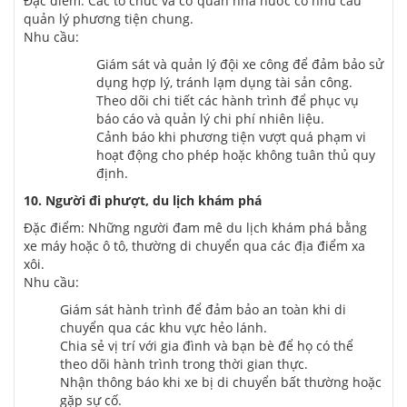
Đặc điểm: Các tổ chức và cơ quan nhà nước có nhu cầu
quản lý phương tiện chung.
Nhu cầu:
Giám sát và quản lý đội xe
cô
ng để
đảm bảo
sử
dụng hợp lý, tránh lạm dụng tài sản
cô
ng.
Theo dõi chi tiết các hành trình để phục vụ
báo cáo và quản lý chi phí nhiên liệu.
Cảnh báo khi phương tiện vượt quá phạm vi
hoạt động cho phép hoặc không tuân thủ quy
định.
10. Người đi phượt, du lịch khám phá
Đặc điểm: Những người đam mê du lịch khám phá bằng
xe máy hoặc ô tô, thường di chuyển qua các địa điểm xa
xôi.
Nhu cầu:
Giám sát hành trình để
đảm bảo
an toàn khi di
chuyển qua các khu vực hẻo lánh.
Chia sẻ vị trí với gia đình và bạn bè để họ có thể
theo dõi hành trình trong thời gian thực.
Nhận thông báo khi xe bị di chuyển bất thường hoặc
gặp sự cố.