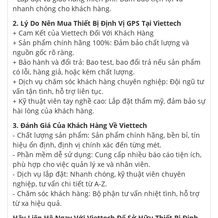
nhanh chóng cho khách hàng.
2. Lý Do Nên Mua Thiết Bị Định Vị GPS Tại Viettech
+ Cam Kết của Viettech Đối Với Khách Hàng
+ Sản phẩm chính hãng 100%: Đảm bảo chất lượng và
nguồn gốc rõ ràng.
+ Bảo hành và đổi trả: Bao test, bao đổi trả nếu sản phẩm
có lỗi, hàng giả, hoặc kém chất lượng.
+ Dịch vụ chăm sóc khách hàng chuyên nghiệp: Đội ngũ tư
vấn tận tình, hỗ trợ liên tục.
+ Kỹ thuật viên tay nghề cao: Lắp đặt thẩm mỹ, đảm bảo sự
hài lòng của khách hàng.
3. Đánh Giá Của Khách Hàng Về Viettech
- Chất lượng sản phẩm: Sản phẩm chính hãng, bền bỉ, tín
hiệu ổn định, định vị chính xác đến từng mét.
- Phần mềm dễ sử dụng: Cung cấp nhiều báo cáo tiện ích,
phù hợp cho việc quản lý xe và nhân viên.
- Dịch vụ lắp đặt: Nhanh chóng, kỹ thuật viên chuyên
nghiệp, tư vấn chi tiết từ A-Z.
- Chăm sóc khách hàng: Bộ phận tư vấn nhiệt tình, hỗ trợ
từ xa hiệu quả.
Hãy Liên Hệ Ngay Với Viettech Để Sở Hữu Thiết Bị Định