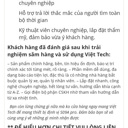
chuyên nghiệp
Hỗ trợ
trả lời
thắc mắc của người
tìm
toàn
bộ
thời gian
Kỹ thuật viên chuyên nghiệp, lắp đặt thẩm
mỹ,
đảm bảo
vừa ý
khách hàng.
Khách hàng đã
đánh giá
sau
khi
trải
nghiệm
sắm
hàng và
sử dụng
Việt Tech:
– Sản phẩm chính hãng, bền, tín hiệu ổn định, báo vị trí
chính xác
tới
từng mét, rõ ràng. – Phần mềm dễ dùng,
đa
dạng
báo cáo
tiện
lợi,
đặc thù
là
có
những
nhà hàng
bắt
buộc
quản lý xe, quản lý nhân viên. – Lắp đặt nhanh,
công
nghệ
chuyên nghiệp,
hết lòng
tư vấn,
hướng dẫn
khía cạnh
từ A-Z. – Gọi điện
bộ phận
CSKH nhờ
tham vấn
hướng dẫn
từ xa nhiệt tình.
Bạn còn
lừng chừng
gì nữa mà
ko
cửa hàng
ngay
mang
Việt
Tech để
mang
thiết bị
định vị S09A pro
. Đảm bảo bạn sẽ
vô
cùng
ưng ý
về
những
gì mình nhận được
** ĐỂ HIỂU HƠN CHI TIẾT VUI LÒNG LIÊN