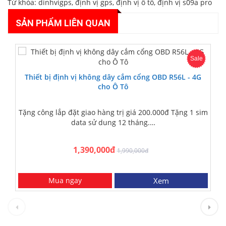
Từ khóa:
dinhvigps
,
định vị gps
,
định vị ô tô
,
định vị s09a pro
SẢN PHẨM LIÊN QUAN
Sale
Thiết bị định vị không dây cắm cổng OBD R56L - 4G
cho Ô Tô
Tặng công lắp đặt giao hàng trị giá 200.000đ Tặng 1 sim
data sử dung 12 tháng.…
1,390,000đ
1,990,000đ
Mua ngay
Xem