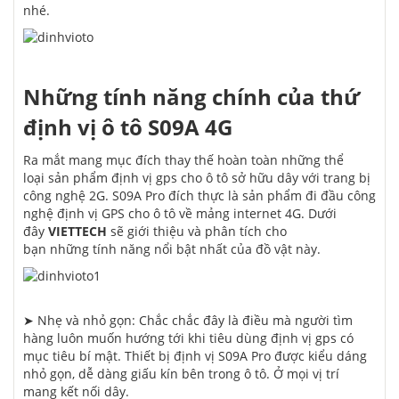
nhé.
Những tính năng chính của
thứ
định vị ô tô
S09A 4G
Ra mắt mang mục đích thay thế hoàn toàn những thể
loại sản phẩm định vị gps cho ô tô
sở hữu
dây với trang bị
công nghệ
2G.
S09A Pro
đích thực là sản phẩm đi đầu công
nghệ định vị GPS cho ô tô về mảng internet 4G. Dưới
đây
VIETTECH
sẽ giới thiệu và
phân tích
cho
bạn những tính năng nổi bật nhất của
đồ vật
này.
➤ Nhẹ và nhỏ gọn: Chắc chắc đây là điều mà người
tìm
hàng luôn muốn hướng
tới
khi
tiêu dùng
định vị gps
có
mục tiêu
bí mật. Thiết bị định vị S09A Pro được
kiểu dáng
nhỏ gọn, dễ dàng giấu kín bên trong ô tô. Ở
mọi
vị trí
mang
kết nối dây.