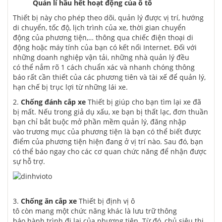
Quản lí
hầu hết
hoạt động của ô tô
Thiết bị này cho phép theo dõi, quản lý được vị trí, hướng
di chuyển, tốc độ, lịch trình của xe, thời gian chuyển
động của phương tiện,… thông qua chiếc điện thoại di
động hoặc máy tính của bạn có kết nối Internet. Đối
với
những
doanh nghiệp vận tải, những nhà quản lý đều
có thể nắm rõ 1 cách chuẩn xác và nhanh chóng thông
báo rất cần thiết của
các
phương tiên và tài xế để quản lý,
hạn chế bị trục lợi từ những lái xe.
2.
Chống
đánh cắp
xe
Thiết bị giúp cho bạn tìm lại xe đã
bị mất. Nếu trong giả dụ xấu, xe bạn bị thất lạc,
đơn thuần
bạn chỉ
bắt buộc
mở phần mềm quản lý, đăng nhập
vào trương mục của phương tiện là bạn có thể biết được
điểm của phương tiện hiện đang ở vị trí nào. Sau đó, bạn
có thể báo ngay cho các cơ quan chức năng để nhận được
sự hỗ trợ.
3.
Chống
ăn cắp
xe
Thiết bị
định vị ô
tô
còn mang một chức năng khác là lưu trữ thông
báo hành trình đi lại của phương tiện. Từ đó, chủ
siêu thị