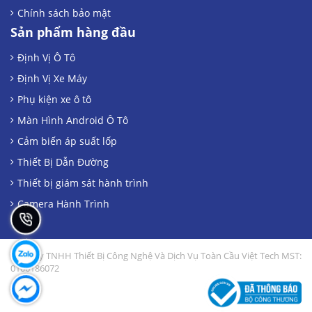
Chính sách bảo mật
Sản phẩm hàng đầu
Định Vị Ô Tô
Định Vị Xe Máy
Phụ kiện xe ô tô
Màn Hình Android Ô Tô
Cảm biến áp suất lốp
Thiết Bị Dẫn Đường
Thiết bị giám sát hành trình
Camera Hành Trình
Công Ty TNHH Thiết Bị Công Nghệ Và Dịch Vụ Toàn Cầu Việt Tech MST:
0106186072