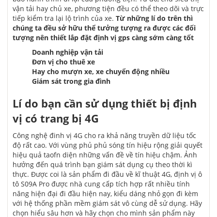
vận tải hay chủ xe, phương tiện đều có thể theo dõi và trực
tiếp kiểm tra lại lộ trình của xe.
Từ
những
lí do trên thì
chúng ta đều
sở hữu
thể
tưởng tượng
ra được
các
đối
tượng
nên
thiết lắp đặt
định vị gps
càng sớm càng tốt
Doanh nghiệp vận tải
Đơn vị cho thuê xe
Hay cho mượn xe, xe
chuyển động
nhiều
Giám sát trong gia đình
Lí do bạn
cần
sử dụng
thiết bị
định
vị
có trang bị
4G
Công nghệ đinh vị 4G cho ra khả năng truyền dữ liệu tốc
độ
rất
cao. Với vùng phủ phủ sóng tín hiệu rộng giải quyết
hiệu quả taofn diện
những
vấn đề về tín hiệu chậm. Ảnh
hưởng
đến
quá trình
bạn giám sát
dụng cụ
theo
thời kì
thực. Được coi là sản phẩm đi đầu về kĩ thuật 4G,
định vị ô
tô
S09A Pro
được nhà
cung cấp
tích hợp rất nhiều tính
năng
hiện đại
đi đầu hiện nay, kiểu dáng nhỏ gọn đi kèm
với
hệ thống phần mềm giám sát vô
cùng
dễ sử dụng. Hãy
chọn
hiểu sâu hơn và hãy
chọn
cho mình sản phẩm này