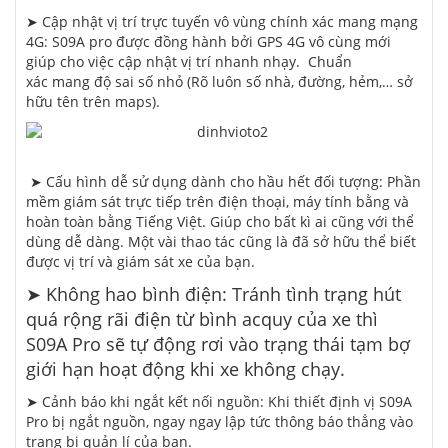
➤ Cập nhật vị trí trực tuyến vô vùng
chính xác
mang
mạng
4G: S09A pro được đồng hành bởi GPS 4G
vô cùng
mới
giúp cho việc cập nhật vị trí nhanh nhạy. Chuẩn
xác mang độ sai số nhỏ (Rõ luôn số nhà, đường, hẻm,…
sở
hữu
tên trên maps).
➤ Cấu hình dễ
sử dụng
dành cho
hầu hết
đối tượng: Phần
mềm giám sát trực tiếp trên điện thoại, máy tính bằng và
hoàn toàn bằng Tiếng Việt. Giúp cho bất kì ai cũng
với
thể
dùng
dễ dàng. Một vài thao tác cũng là đã
sở hữu
thể biết
được vị trí và giám sát xe của bạn.
➤ Không hao bình điện: Tránh tình trạng hút
quá
rộng rãi
điện từ bình acquy của xe thì
S09A Pro sẽ tự động rơi vào trạng thái
tạm bợ
giới hạn
hoạt động
khi
xe
không
chạy.
➤ Cảnh báo
khi
ngắt kết nối nguồn: Khi thiết định vị S09A
Pro bị ngắt nguồn, ngay
ngay lập tức
thông báo
thẳng vào
trang bị
quản lí của bạn.