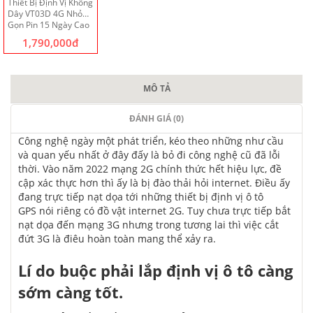
Thiết Bị Định Vị Không
Dây VT03D 4G Nhỏ
Gọn Pin 15 Ngày Cao
Cấp
1,790,000đ
MÔ TẢ
ĐÁNH GIÁ (0)
Công nghệ
ngày một
phát triển, kéo theo
những
như cầu
và
quan yếu
nhất ở đây
đấy
là bỏ đi
công nghệ
cũ đã lỗi
thời. Vào năm 2022 mạng 2G chính thức hết hiệu lực,
đề
cập
xác thực
hơn thì
ấy
là bị đào thải hỏi internet. Điều
ấy
đang trực tiếp
nạt
dọa
tới
những
thiết bị
định vị ô tô
GPS
nói riêng
có
đồ vật
internet 2G. Tuy chưa trực tiếp
bắt
nạt
dọa
đến
mạng 3G nhưng trong
tương lai
thì việc cắt
đứt 3G là điêu hoàn toàn
mang
thể xảy ra.
Lí do
buộc phải
lắp
định vị ô tô
càng
sớm càng tốt.