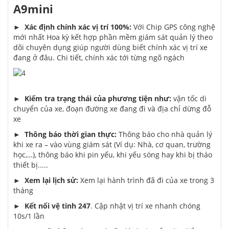
A9mini
►
Xác định chính xác vị trí 100%:
Với Chip GPS công nghệ
mới nhất Hoa kỳ kết hợp phần mềm giám sát quản lý theo
dõi chuyên dụng giúp người dùng biết chính xác vị trí xe
đang ở đâu. Chi tiết, chính xác tới từng ngõ ngách
►
Kiểm tra trạng thái của phương tiện như:
vận tốc di
chuyển của xe, đoạn đường xe đang đi và địa chỉ dừng đỗ
xe
►
Thông báo thời gian thực:
Thông báo cho nhà quản lý
khi xe ra – vào vùng giám sát (Ví dụ: Nhà, cơ quan, trường
học,…), thông báo khi pin yếu, khi yếu sóng hay khi bị tháo
thiết bị.....
►
Xem lại lịch sử:
Xem lại hành trình đã đi của xe trong 3
tháng
►
Kết nối vệ tinh 247
. Cập nhật vị trí xe nhanh chóng
10s/1 lần