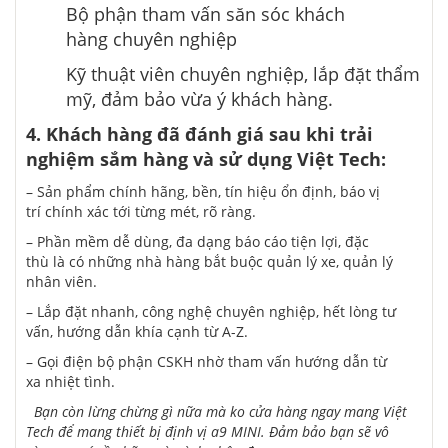
Bộ phận
tham vấn
săn sóc
khách
hàng
chuyên nghiệp
Kỹ thuật viên chuyên nghiệp, lắp đặt thẩm
mỹ,
đảm bảo
vừa ý
khách hàng.
4. Khách hàng đã
đánh giá
sau
khi
trải
nghiệm
sắm
hàng và
sử dụng
Việt Tech:
– Sản phẩm chính hãng, bền, tín hiệu ổn định, báo vị
trí
chính xác
tới
từng mét, rõ ràng.
– Phần mềm dễ dùng,
đa dạng
báo cáo
tiện
lợi,
đặc
thù
là
có
những
nhà hàng
bắt buộc
quản lý xe, quản lý
nhân viên.
– Lắp đặt nhanh,
công nghệ
chuyên nghiệp,
hết lòng
tư
vấn,
hướng dẫn
khía cạnh
từ A-Z.
– Gọi điện
bộ phận
CSKH nhờ
tham vấn
hướng dẫn
từ
xa nhiệt tình.
Bạn còn
lừng chừng
gì nữa mà
ko
cửa hàng
ngay
mang
Việt
Tech để
mang
thiết bị định vị a9 MINI. Đảm bảo bạn sẽ
vô