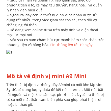
- Giúp cá nhân và doanh nghiệp giám sát, theo dõi
phương tiện ô tô, xe máy, tàu thuyền, hàng hóa… và quản
lý nhân viên hiệu quả.
- Ngoài ra, đây còn là thiết bị định vị cá nhân được sử
dụng rất nhiều trong việc giám sát con cái, theo dõi vợ
chồng, người thân…
- Dễ dàng xem online từ xa trên máy tính và điện thoại
mọi lúc mọi nơi.
- Mặt sau có nam châm hút cực mạnh bám chắc chắn trên
phương tiện và hàng hóa.
Pin khủng lên tới 10 ngày.
Mô tả về định vị mini A9 Mini
Trên thiết bị định vị không dây A9mini có một khe lắp sim
3g, 4G có dung lượng data để kết nối internet. Một nút bật
tắt nguồn và một khe cắm sạc pin khi hết. Ngoài ra thiết bị
có có một mắt thần cảm biến phía sau giúp phát hiện rơi
hoặc bị tháo gỡ.