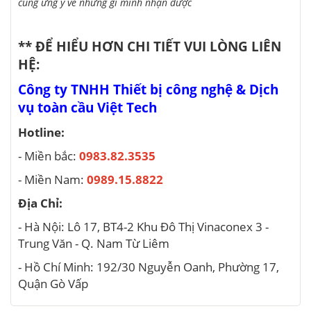
cùng
ưng ý
về
những
gì mình nhận được
** ĐỂ HIỂU HƠN CHI TIẾT VUI LÒNG LIÊN
HỆ:
Công ty TNHH Thiết bị công nghệ & Dịch
vụ toàn cầu Việt Tech
Hotline:
- Miền bắc:
0983.82.3535
- Miền Nam:
0989.15.8822
Địa Chỉ:
- Hà Nội: Lô 17, BT4-2 Khu Đô Thị Vinaconex 3 -
Trung Văn - Q. Nam Từ Liêm
- Hồ Chí Minh: 192/30 Nguyễn Oanh, Phường 17,
Quận Gò Vấp