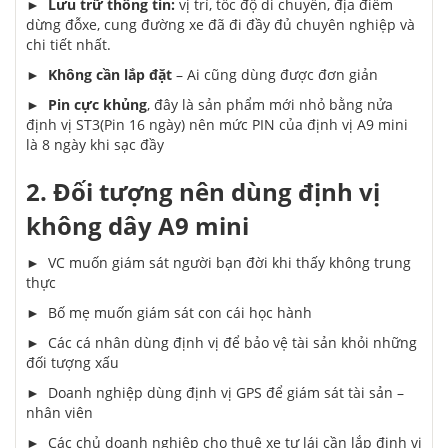
►
Lưu trữ thông tin:
vị trí, tốc độ di chuyển, địa điểm
dừng đỗxe, cung đường xe đã đi đầy đủ chuyên nghiệp và
chi tiết nhất.
►
Không cần lắp đặt
– Ai cũng dùng được đơn giản
►
Pin cực khủng
, đây là sản phẩm mới nhỏ bằng nửa
định vị ST3(Pin 16 ngày) nên mức PIN của định vị A9 mini
là 8 ngày khi sạc đầy
2. Đối tượng nên dùng định vị
không dây A9 mini
► VC muốn giám sát người bạn đời khi thấy không trung
thực
► Bố mẹ muốn giám sát con cái học hành
► Các cá nhân dùng định vị để bảo vệ tài sản khỏi những
đối tượng xấu
► Doanh nghiệp dùng định vị GPS để giám sát tài sản –
nhân viên
► Các chủ doanh nghiệp cho thuê xe tự lái cần lắp định vị