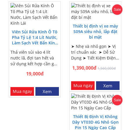
Sale
Thiết bị định vị xe máy
S09A siêu nhỏ, lắp đặt
Viên Sủi Rửa Kính Ô Tô
bí mật
Pha Tỷ Lệ 1:4 Lít Nước,
Làm Sạch Vết Bẩn Kính
➤ Nhẹ và nhỏ gọn ➤ Vị
Lái
Thả viên sủi vào 4 lít
trí chuẩn xác ➤ Dễ Sử
nước lã, đợi tan hết và
Dụng ➤ Tiết Kiệm Điện
sử dụng kết hợp cần gạt
➤ Cảnh báo ngắt kết nối
1,390,000đ
1,560,000đ
làm sạch vết bẩn trên
nguồn ➤ Giám sát âm
19,000đ
kính lái ô tô, đảm bảo an
thanh xung quanh ➤
toàn lái xe.
Chống trộm hiệu quả:
Mua ngay
Xem
Mua ngay
Xem
Sale
Thiết Bị Định Vị Không
Dây VT03D 4G Nhỏ Gọn
Pin 15 Ngày Cao Cấp