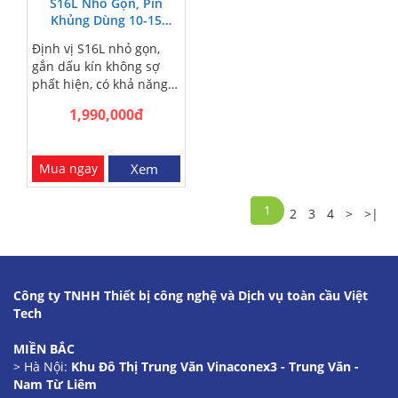
thời gian bảo hành R12L
S16L Nhỏ Gọn, Pin
Khủng Dùng 10-15
sản phẩm định vị công
Ngày, Tìm Vị Trí Chính
nghệ 4G mới nhất giả rẻ.
Định vị S16L nhỏ gọn,
Xác
Quản lí đa số hoạt động
gắn dấu kín không sợ
của xe gắn thiết bị
phất hiện, có khả năng
Chống trộm cắp ô tô.
chống thấm nước tốt
1,990,000đ
trong mọi điều kiện. Xác
định chính xác vị trí xe
đang ở đâu theo thời
Mua ngay
Xem
gian thực. Biết rõ luôn
cả số nhà, tên đường,
ngõ hẻm…
1
2
3
4
>
>|
Công ty TNHH Thiết bị công nghệ và Dịch vụ toàn cầu Việt
Tech
MIỀN BẮC
> Hà Nội:
Khu Đô Thị Trung Văn Vinaconex3 - Trung Văn -
Nam Từ Liêm