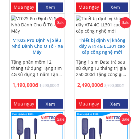
nơi trị giá 200.000đ.
dụng Tiếng Việt - dễ
Mua ngay
Xem
Mua ngay
Xem
Miễn phí lắp đặt tại nội
dùng – Tặng Sim 4G và
thành Hà Nội - Sài Gòn.
app quản lý 1 năm –
Miễn phí ship COD giao
Miễn phí giao hàng COD
Sale
Sale
hàng trên toàn quốc -
toàn quốc - Giao hàng
Nhận hàng trả tiền. Bảo
trực tiếp tại nơi nội
hành sản phẩm từ 1 đến
thành HN và HCM – Hỗ
VT02S Pro Định Vị Siêu
Thiết bị định vị không
2 năm - 1 đổi một trong
trợ tư vấn 24/24
Nhỏ Dành Cho Ô Tô - Xe
dây AT4 4G LL301 cao
Máy
thời gian bảo hành
cấp công nghệ mới
Tặng phần mềm 12
Tặng 1 sim Data trả sau
tháng sử dụng Tặng sim
sử dụng 12 tháng trị giá
4G sử dụng 1 năm Tặng
250.000đ Tặng công giao
công lắp đặt tận nơi HN
hàng tại nội thành phố:
1,190,000đ
2,490,000đ
1,290,000đ
2,790,000đ
và HCM Miễn phí ship
200.000đ Có dịch vụ giao
gửi COD toàn quốc.
hàng tận nhà Tặng phí
ship COD toàn quốc:
Mua ngay
Xem
Mua ngay
Xem
100.000đ
Sale
Sale