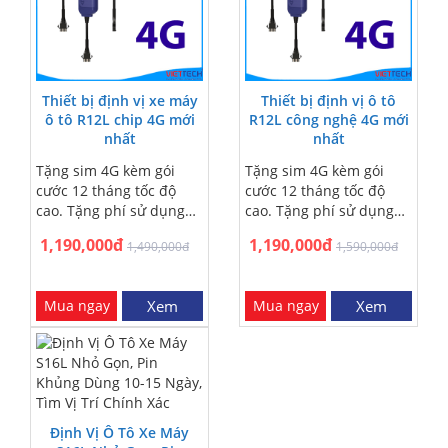
Thiết bị định vị xe máy
Thiết bị định vị ô tô
ô tô R12L chip 4G mới
R12L công nghệ 4G mới
nhất
nhất
Tặng sim 4G kèm gói
Tặng sim 4G kèm gói
cước 12 tháng tốc độ
cước 12 tháng tốc độ
cao. Tặng phí sử dụng
cao. Tặng phí sử dụng
phần mềm theo dõi
phần mềm theo dõi
1,190,000đ
1,190,000đ
1,490,000đ
1,590,000đ
hành trình xe năm nhất.
hành trình xe năm nhất.
Tặng dịch vụ lắp đặt tận
Tặng dịch vụ lắp đặt tận
nơi trị giá 250.000đ.
nơi trị giá 200.000đ.
Mua ngay
Xem
Mua ngay
Xem
Miễn phí lắp đặt tại nội
Miễn phí lắp đặt tại nội
thành Hà Nội - Sài Gòn.
thành Hà Nội - Sài Gòn.
Miễn phí ship COD giao
Miễn phí ship COD giao
hàng trên toàn quốc -
hàng trên toàn quốc -
Nhận hàng trả tiền. Bảo
Nhận hàng trả tiền. Bảo
hành sản phẩm 18
hành sản phẩm từ 1 đến
tháng
2 năm - 1 đổi một trong
Định Vị Ô Tô Xe Máy