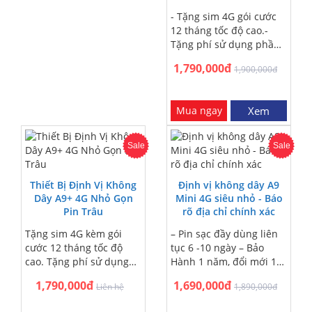
- Tặng sim 4G gói cước
12 tháng tốc độ cao.-
Tặng phí sử dụng phần
mềm theo dõi hành
1,790,000đ
1,900,000đ
trình xe 12 tháng- Tặng
dịch vụ lắp đặt tận nơi
trị giá 200.000đ.- Miễn
Mua ngay
Xem
phí lắp đặt tại nội thành
Hà Nội - Sài Gòn.- Miễn
phí ship COD giao hàng
Sale
Sale
trên toàn quốc - Nhận
hàng trả tiền.- Bảo hành
sản phẩm từ 1 năm, Lỗi
Thiết Bị Định Vị Không
Định vị không dây A9
1 đổi một trong 12 tháng
Dây A9+ 4G Nhỏ Gọn
Mini 4G siêu nhỏ - Báo
Pin Trâu
rõ địa chỉ chính xác
Tặng sim 4G kèm gói
– Pin sạc đầy dùng liên
cước 12 tháng tốc độ
tục 6 -10 ngày – Bảo
cao. Tặng phí sử dụng
Hành 1 năm, đổi mới 1-1
phần mềm theo dõi
– Không cần lắp đặt,
1,790,000đ
1,690,000đ
Liên hệ
1,890,000đ
hành trình xe năm nhất.
nam châm dính cực
Tặng dịch vụ lắp đặt tận
chắc – Phần mềm ứng