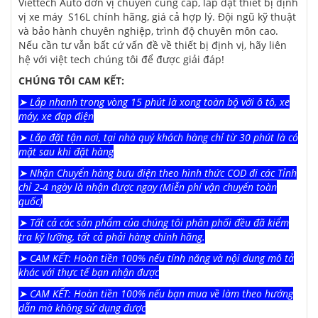
Viettech Auto đơn vị chuyên cung cấp, lắp đặt thiết bị định
vị xe máy S16L chính hãng, giá cả hợp lý. Đội ngũ kỹ thuật
và bảo hành chuyên nghiệp, trình độ chuyên môn cao.
Nếu cần tư vẫn bất cứ vấn đề về thiết bị định vị, hãy liên
hệ với việt tech chúng tôi để được giải đáp!
CHÚNG TÔI CAM KẾT:
➤ Lắp nhanh trong vòng 15 phút là xong toàn bộ với ô tô, xe
máy, xe đạp điện
➤ Lắp đặt tận nơi, tại nhà quý khách hàng chỉ từ 30 phút là có
mặt sau khi đặt hàng
➤ Nhận Chuyển hàng bưu điện theo hình thức COD đi các Tỉnh
chỉ 2-4 ngày là nhận được ngay (Miễn phí vận chuyển toàn
quốc)
➤ Tất cả các sản phẩm của chúng tôi phân phối đều đã kiểm
tra kỹ lưỡng, tất cả phải hàng chính hãng.
➤ CAM KẾT: Hoàn tiền 100% nếu tính năng và nội dung mô tả
khác với thực tế bạn nhận được
➤ CAM KẾT: Hoàn tiền 100% nếu bạn mua về làm theo hướng
dẫn mà không sử dụng được