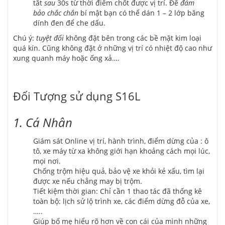
tắt
sau
30s từ thời điểm chốt được vị trí. Để
đảm
bảo
chắc chắn
bí mật bạn có thể dán 1 – 2 lớp băng
dính đen để che dấu.
Chú ý:
tuyệt đối
không đặt bên trong các bề mặt kim loại
quá kín. Cũng không đặt ở những vị trí có nhiệt độ cao như
xung quanh máy hoặc ống xả….
Đối Tượng sử dụng S16L
1. Cá Nhân
Giám sát Online vị trí, hành trình, điểm dừng của : ô
tô, xe máy từ xa không giới hạn khoảng cách mọi lúc,
mọi nơi.
Chống trộm hiệu quả, bảo vệ xe khỏi kẻ xấu, tìm lại
được xe nếu chẳng may bị trộm.
Tiết kiệm thời gian: Chỉ cần 1 thao tác đã thống kê
toàn bộ: lịch sử lộ trình xe, các điểm dừng đỗ của xe,
…..
Giúp bố mẹ hiểu rõ hơn về con cái của mình những