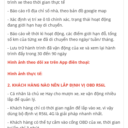
trình xe theo
thời gian thực tế
- Báo cáo rõ địa chỉ số nhà, theo bản đồ google map
- Xác định vị trí xe ô tô chính xác, trạng thái hoạt động
đang
giới hạn
hay di chuyển.
- Báo cáo về
thời kì
hoạt động,
các
điểm
giới hạn
đỗ, tổng
số km của từng xe đã di chuyển theo ngày/ tuần/ tháng.
- Lưu trữ hành trình đã
vận động
của xe và xem lại hành
trình
đấy
trong 30 đến 90 ngày
Hình ảnh theo dõi xe trên App điên thoại:
Hình ảnh thực tế:
2. KHÁCH HÀNG NÀO NÊN LẮP ĐỊNH VỊ OBD R56L
- Cá nhân là chủ xe Hay cho mượn xe, xe vận động nhiều
lắp để quản lý.
- Khách hàng chỉ có thời gian ngắn để lắp vào xe, vì vậy
dùng bộ định vị R56L 4G là giải pháp nhanh nhất.
- Khách hàng có thể tự cắm vào cổng OBD của xe, thời gian
tự lắp chỉ 3 phút.