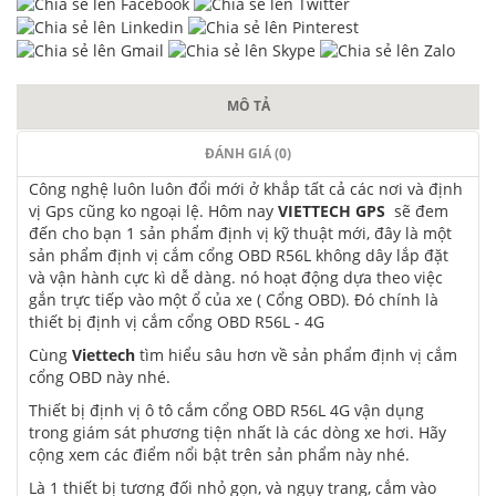
MÔ TẢ
ĐÁNH GIÁ (0)
Công nghệ
luôn luôn
đổi mới ở khắp
tất cả
các nơi và định
vị Gps cũng
ko
ngoại lệ. Hôm nay
VIETTECH GPS
sẽ đem
đến
cho bạn
1
sản phẩm định vị
kỹ thuật
mới, đây là
một
sản phẩm định vị cắm cổng OBD R56L
không
dây lắp đặt
và vận hành cực kì dễ dàng. nó hoạt động dựa theo việc
gắn trực tiếp vào
một
ổ của xe ( Cổng OBD). Đó chính là
thiết bị định vị cắm cổng OBD R56L - 4G
Cùng
Viettech
tìm hiểu sâu hơn về sản phẩm định vị cắm
cổng OBD này nhé.
Thiết bị định vị ô tô cắm cổng OBD R56L
4G
vận dụng
trong giám sát phương tiện nhất là các dòng xe hơi. Hãy
cộng
xem
các
điểm
nổi bật
trên sản phẩm này nhé.
Là 1 thiết bị tương đối nhỏ gọn, và ngụy trang, cắm vào