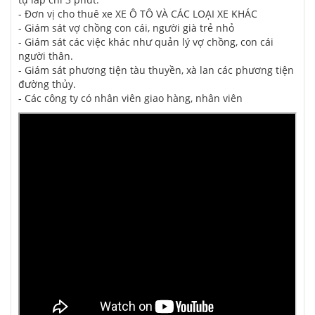
- Đơn vị cho thuê xe XE Ô TÔ VÀ CÁC LOẠI XE KHÁC
- Giám sát vợ chồng con cái, người già trẻ nhỏ
- Giám sát các việc khác như quản lý vợ chồng, con cái
người thân.
- Giám sát phương tiện tàu thuyền, xà lan các phương tiện
đường thủy.
- Các công ty có nhân viên giao hàng, nhân viên