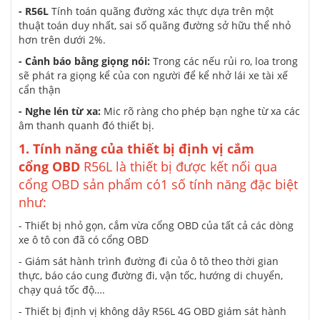
- R56L
Tính toán quãng đường
xác thực
dựa trên
một
thuật toán duy nhất, sai số quãng đường
sở hữu
thể nhỏ
hơn trên dưới 2%.
- Cảnh báo bằng giọng nói:
Trong
các
nếu
rủi ro, loa trong
sẽ phát ra giọng
kể
của con người để
kể
nhở
lái xe
tài xế
cẩn thận
- Nghe lén từ xa:
Mic rõ ràng cho phép bạn nghe từ xa
các
âm thanh
quanh đó
thiết bị.
1. Tính năng của
thiết bị
định vị cắm
cổng OBD
R56L là thiết bị được kết nối qua
cổng OBD sản phẩm có
1
số tính năng
đặc biệt
như:
- Thiết bị nhỏ gọn, cắm vừa cổng OBD của tất cả các dòng
xe ô tô con đã có cổng OBD
- Giám sát hành trình đường đi của ô tô theo
thời gian
thực, báo cáo cung đường đi, vận tốc, hướng di chuyển,
chạy quá tốc độ….
- Thiết bị định vị không dây R56L 4G OBD giám sát hành