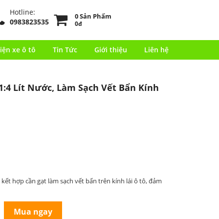
Hotline:
0 Sản Phẩm
0983823535
0đ
iện xe ô tô
Tin Tức
Giới thiệu
Liên hệ
1:4 Lít Nước, Làm Sạch Vết Bẩn Kính
g kết hợp cần gạt làm sạch vết bẩn trên kính lái ô tô, đảm
Mua ngay