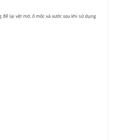
g để lại vệt mờ, ố mốc và xước
sau
khi sử dụng