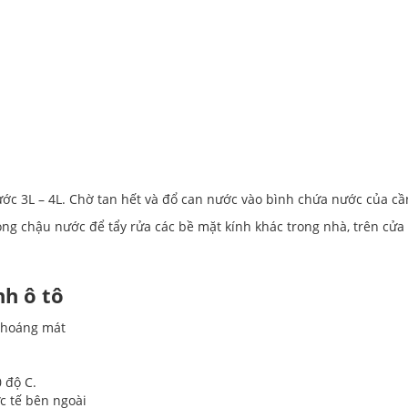
ước 3L – 4L. Chờ tan hết và đổ can nước vào bình chứa nước của cầ
ong chậu nước để tẩy rửa các bề mặt kính khác trong nhà, trên cửa
nh ô tô
thoáng mát
 độ C.
 tế bên ngoài