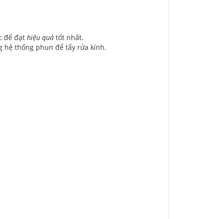
c để đạt
hiệu quả
tốt nhất.
g hệ thống phun để tẩy rửa kính.