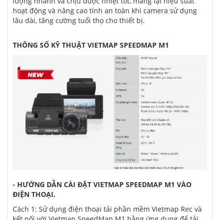
lượng nhanh và chịu được nhiệt tốt, mang lại hiệu suất
hoạt động và nâng cao tính an toàn khi camera sử dụng
lâu dài, tăng cường tuổi thọ cho thiết bị.
THÔNG SỐ KỸ THUẬT VIETMAP SPEEDMAP M1
- HƯỚNG DẪN CÀI ĐẶT VIETMAP SPEEDMAP M1 VÀO
ĐIỆN THOẠI.
Cách 1: Sử dụng điện thoại tải phần mềm Vietmap Rec và
kết nối với Vietmap SpeedMap M1 bằng ứng dụng để tải