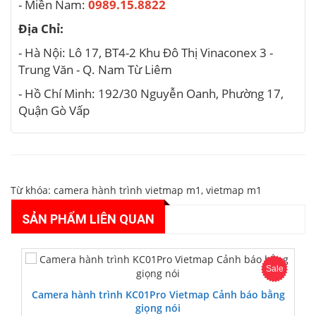
- Miền Nam:
0989.15.8822
Địa Chỉ:
- Hà Nội: Lô 17, BT4-2 Khu Đô Thị Vinaconex 3 -
Trung Văn - Q. Nam Từ Liêm
- Hồ Chí Minh: 192/30 Nguyễn Oanh, Phường 17,
Quận Gò Vấp
Từ khóa:
camera hành trình vietmap m1
,
vietmap m1
SẢN PHẨM LIÊN QUAN
Sale
Camera hành trình KC01Pro Vietmap Cảnh báo bằng
giọng nói