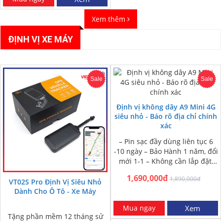
Xem thêm
ĐỊNH VỊ XE MÁY
Sale
Sale
Định vị không dây A9 Mini 4G
siêu nhỏ - Báo rõ địa chỉ chính
xác
– Pin sạc đầy dùng liên tục 6
-10 ngày – Bảo Hành 1 năm, đổi
mới 1-1 – Không cần lắp đặt,
nam châm dính…
1,690,000đ
1,890,000đ
VT02S Pro Định Vị Siêu Nhỏ
Dành Cho Ô Tô - Xe Máy
Mua ngay
Xem
Tặng phần mềm 12 tháng sử