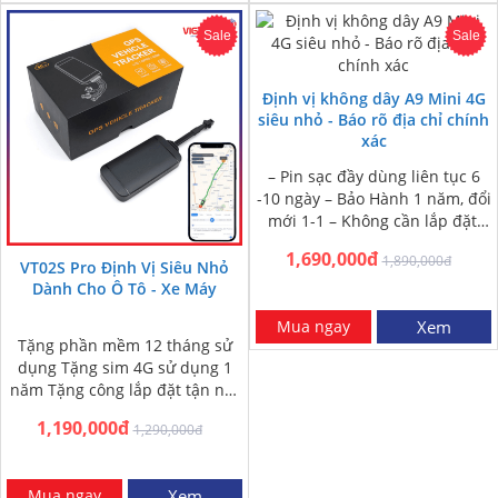
Sale
Sale
Định vị không dây A9 Mini 4G
siêu nhỏ - Báo rõ địa chỉ chính
xác
– Pin sạc đầy dùng liên tục 6
-10 ngày – Bảo Hành 1 năm, đổi
mới 1-1 – Không cần lắp đặt,
nam châm dính…
1,690,000đ
1,890,000đ
VT02S Pro Định Vị Siêu Nhỏ
Dành Cho Ô Tô - Xe Máy
Mua ngay
Xem
Tặng phần mềm 12 tháng sử
dụng Tặng sim 4G sử dụng 1
năm Tặng công lắp đặt tận nơi
HN và HCM Miễn phí…
1,190,000đ
1,290,000đ
Mua ngay
Xem