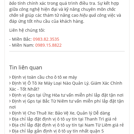
bảo
tính chính xác trong quá trình điều tra. Sự kết hợp
giữa
cô
ng nghệ hiện đại và kỹ năng chuyên môn
chắc
chắn
sẽ giúp các thám tử nâng cao
hiệu quả
cô
ng việc và
đáp ứng tốt nhu cầu của khách hàng.
Liên hệ chúng tôi:
- Miền Bắc:
0983.82.3535
- Miền Nam:
0989.15.8822
Tin liên quan
Định vị toàn cầu cho ô tô xe máy
Định Vị Ô Tô Xe Máy Loại Nào Quản Lý, Giám Xác Chính
Xác - Tốt Nhất?
Định vị Gps tại Ứng Hòa tư vấn miễn phí lắp đặt tận nơi
Định vị Gps tại Bắc Từ Niêm tư vấn miễn phí lắp đặt tận
nơi
Định Vị Cho Thuê Xe: Bảo Vệ Xe, Quản lý Dễ dàng
Địa chỉ lắp đặt định vị ô tô uy tín tại Thanh Trì giá rẻ
Địa chỉ lắp đặt định vị ô tô uy tín tại Nam Từ Liêm giá rẻ
Địa chỉ lắp gắn định vị ô tô uy tín nhất quận 5