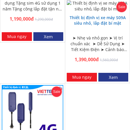
dụng Tặng sim 4G sử dụng 1
Sale
năm Tặng công lắp đặt tận nơi
HN và HCM Miễn phí…
Thiết bị định vị xe máy S09A
1,190,000đ
1,290,000đ
siêu nhỏ, lắp đặt bí mật
Mua ngay
Xem
➤ Nhẹ và nhỏ gọn ➤ Vị trí
chuẩn xác ➤ Dễ Sử Dụng ➤
Tiết Kiệm Điện ➤ Cảnh báo
ngắt kết nối nguồn ➤ Giám…
1,390,000đ
1,560,000đ
Mua ngay
Xem
Sale