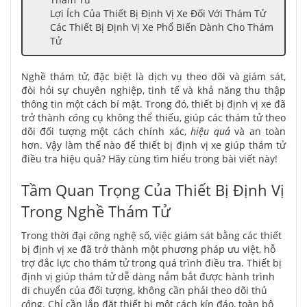
Lợi Ích Của Thiết Bị Định Vị Xe Đối Với Thám Tử
Các Thiết Bị Định Vị Xe Phổ Biến Dành Cho Thám
Tử
Nghề thám tử, đặc biệt là dịch vụ theo dõi và giám sát,
đòi hỏi sự chuyên nghiệp, tinh tế và khả năng thu thập
thông tin một cách bí mật. Trong đó, thiết bị định vị xe đã
trở thành
cô
ng cụ không thể thiếu, giúp các thám tử theo
dõi đối tượng một cách chính xác,
hiệu quả
và an toàn
hơn. Vậy làm thế nào để thiết bị định vị xe giúp thám tử
điều tra hiệu quả? Hãy cùng tìm hiểu trong bài viết này!
Tầm Quan Trọng Của Thiết Bị Định Vị
Trong Nghề Thám Tử
Trong thời đại
cô
ng nghệ số, việc giám sát bằng các thiết
bị định vị xe đã trở thành một phương pháp ưu việt, hỗ
trợ đắc lực cho thám tử trong quá trình điều tra. Thiết bị
định vị giúp thám tử dễ dàng nắm bắt được hành trình
di chuyển của đối tượng, không cần phải theo dõi thủ
cô
ng. Chỉ cần lắp đặt thiết bị một cách kín đáo, toàn bộ