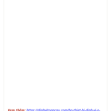
Xem thêm:
https://dinhvitoancau.com/bo-thiet-bi-dinh-vi-o-