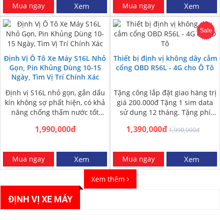
Mua ngay
Xem
Mua ngay
Xem
Sale
Định Vị Ô Tô Xe Máy S16L Nhỏ
Thiết bị định vị không dây cắm
Gọn, Pin Khủng Dùng 10-15
cổng OBD R56L - 4G cho Ô Tô
Ngày, Tìm Vị Trí Chính Xác
Định vị S16L nhỏ gọn, gắn dấu
Tặng công lắp đặt giao hàng trị
kín không sợ phất hiện, có khả
giá 200.000đ Tặng 1 sim data
năng chống thấm nước tốt
sử dung 12 tháng. Tặng phí
trong mọi điều…
ship COD toàn…
1,990,000đ
1,390,000đ
1,990,000đ
Mua ngay
Xem
Mua ngay
Xem
Xem thêm
ĐỊNH VỊ XE MÁY