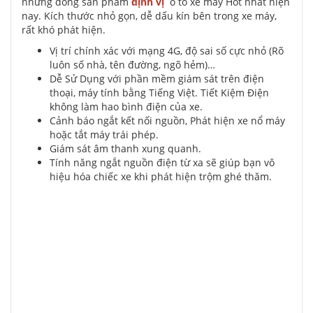
những dòng sản phẩm
định vị
ô tô xe máy Hot nhất hiện
nay. Kích thước nhỏ gọn, dễ dấu kín bên trong xe máy,
rất khó phát hiện.
Vị trí chính xác với mạng 4G, độ sai số cực nhỏ (Rõ
luôn số nhà, tên đường, ngõ hẻm)…
Dễ Sử Dụng với phần mềm giám sát trên điện
thoại, máy tính bằng Tiếng Việt. Tiết Kiệm Điện
không làm hao bình điện của xe.
Cảnh báo ngắt kết nối nguồn, Phát hiện xe nổ máy
hoặc tắt máy trái phép.
Giám sát âm thanh xung quanh.
Tính năng ngắt nguồn điện từ xa sẽ giúp bạn vô
hiệu hóa chiếc xe khi phát hiện trộm ghé thăm.