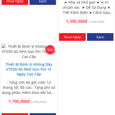
Mua ngay
Xem
➤ Nhẹ và nhỏ gọn ➤ Vị trí
chuẩn xác ➤ Dễ Sử Dụng ➤
Tiết Kiệm Điện ➤ Cảnh báo
ngắt kết nối nguồn ➤ Giám…
1,390,000đ
1,560,000đ
Mua ngay
Xem
Sale
Thiết Bị Định Vị Không Dây
VT03D 4G Nhỏ Gọn Pin 15
Ngày Cao Cấp
- Tặng sim 4G gói cước 12
tháng tốc độ cao.- Tặng phí sử
dụng phần mềm theo dõi hành
trình xe 12 tháng-…
1,790,000đ
1,900,000đ