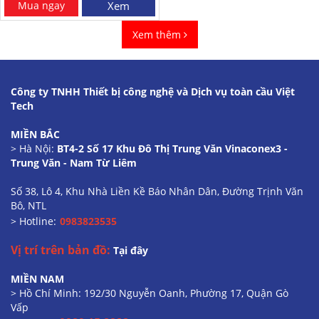
Mua ngay
Xem
Xem thêm
Công ty TNHH Thiết bị công nghệ và Dịch vụ toàn cầu Việt
Tech
MIỀN BẮC
> Hà Nội:
BT4-2 Số 17 Khu Đô Thị Trung Văn Vinaconex3 -
Trung Văn - Nam Từ Liêm
Số 38, Lô 4, Khu Nhà Liền Kề Báo Nhân Dân, Đường Trịnh Văn
Bô, NTL
> Hotline:
0983823535
Vị trí trên bản đồ:
Tại đây
MIỀN NAM
> Hồ Chí Minh: 192/30 Nguyễn Oanh, Phường 17, Quận Gò
Vấp