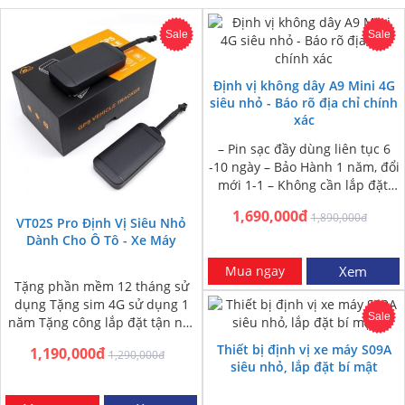
Sale
Sale
Định vị không dây A9 Mini 4G
siêu nhỏ - Báo rõ địa chỉ chính
xác
– Pin sạc đầy dùng liên tục 6
-10 ngày – Bảo Hành 1 năm, đổi
mới 1-1 – Không cần lắp đặt,
nam châm dính…
1,690,000đ
1,890,000đ
VT02S Pro Định Vị Siêu Nhỏ
Dành Cho Ô Tô - Xe Máy
Mua ngay
Xem
Tặng phần mềm 12 tháng sử
dụng Tặng sim 4G sử dụng 1
Sale
năm Tặng công lắp đặt tận nơi
HN và HCM Miễn phí…
Thiết bị định vị xe máy S09A
1,190,000đ
1,290,000đ
siêu nhỏ, lắp đặt bí mật