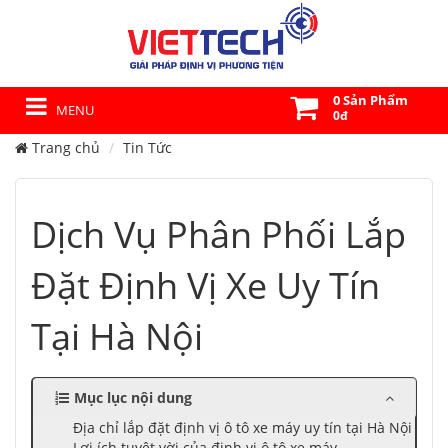
0 Sản Phẩm
MENU
0đ
Trang chủ
Tin Tức
Dịch Vụ Phân Phối Lắp
Đặt Định Vị Xe Uy Tín
Tại Hà Nội
Mục lục nội dung
Địa chỉ lắp đặt định vị ô tô xe máy uy tín tại Hà Nội
Lợi ích tuyệt vời của định vị ô tô xe máy