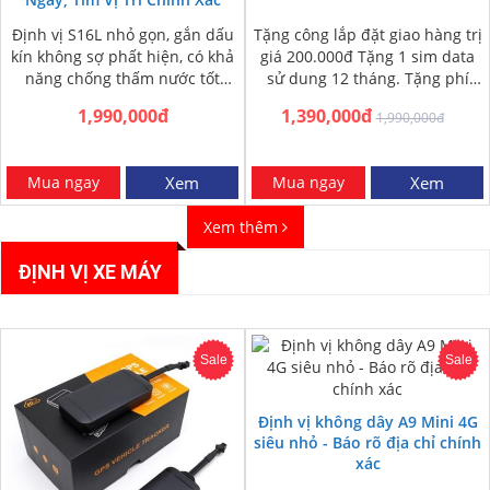
Định vị S16L nhỏ gọn, gắn dấu
Tặng công lắp đặt giao hàng trị
kín không sợ phất hiện, có khả
giá 200.000đ Tặng 1 sim data
năng chống thấm nước tốt
sử dung 12 tháng. Tặng phí
trong mọi điều…
ship COD toàn…
1,990,000đ
1,390,000đ
1,990,000đ
Mua ngay
Xem
Mua ngay
Xem
Xem thêm
ĐỊNH VỊ XE MÁY
Sale
Sale
Định vị không dây A9 Mini 4G
siêu nhỏ - Báo rõ địa chỉ chính
xác