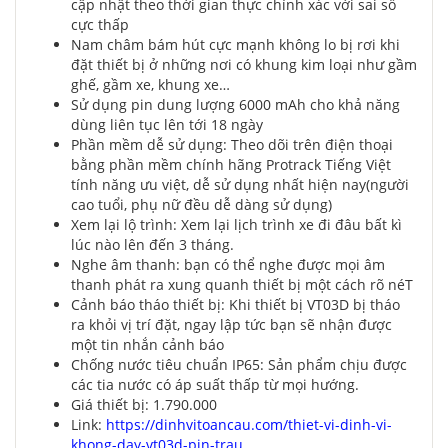
cập nhật theo thời gian thực chính xác với sai số
cực thấp
Nam châm bám hút cực mạnh không lo bị rơi khi
đặt thiết bị ở những nơi có khung kim loại như gầm
ghế, gầm xe, khung xe…
Sử dụng pin dung lượng 6000 mAh cho khả năng
dùng liên tục lên tới 18 ngày
Phần mềm dễ sử dụng: Theo dõi trên điện thoại
bằng phần mềm chính hãng Protrack Tiếng Việt
tính năng ưu việt, dễ sử dụng nhất hiện nay(người
cao tuổi, phụ nữ đều dễ dàng sử dụng)
Xem lại lộ trình: Xem lại lịch trình xe đi đâu bất kì
lúc nào lên đến 3 tháng.
Nghe âm thanh: bạn có thể nghe được mọi âm
thanh phát ra xung quanh thiết bị một cách rõ néT
Cảnh báo tháo thiết bị: Khi thiết bị VT03D bị tháo
ra khỏi vị trí đặt, ngay lập tức bạn sẽ nhận được
một tin nhắn cảnh báo
Chống nước tiêu chuẩn IP65: Sản phẩm chịu được
các tia nước có áp suất thấp từ mọi hướng.
Giá thiết bị: 1.790.000
Link:
https://dinhvitoancau.com/thiet-vi-dinh-vi-
khong-day-vt03d-pin-trau