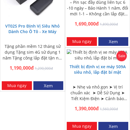
– Pin sạc đầy dùng liên tục 6
-10 ngày – Bảo Hành 1 năm, đổi
mới 1-1 – Không cần lắp đặt,
nam châm dính…
1,690,000đ
1,890,000đ
VT02S Pro Định Vị Siêu Nhỏ
Dành Cho Ô Tô - Xe Máy
Mua ngay
Xem
Tặng phần mềm 12 tháng sử
dụng Tặng sim 4G sử dụng 1
Sale
năm Tặng công lắp đặt tận nơi
HN và HCM Miễn phí…
Thiết bị định vị xe máy S09A
1,190,000đ
1,290,000đ
siêu nhỏ, lắp đặt bí mật
Mua ngay
Xem
➤ Nhẹ và nhỏ gọn ➤ Vị trí
chuẩn xác ➤ Dễ Sử Dụng ➤
Tiết Kiệm Điện ➤ Cảnh báo
ngắt kết nối nguồn ➤ Giám…
1,390,000đ
1,560,000đ
Mua ngay
Xem