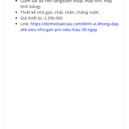
Giám sát đa nền tảng(Điện thoại, máy tính, máy
tính bảng)
Thiết kế nhỏ gọn, chắc chắn, chống nước
Giá thiết bị: 2.390.000
Link:
https://dinhvitoancau.com/dinh-vi-khong-day-
at4-sieu-nho-gon-pin-sieu-trau-30-ngay