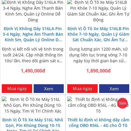
Định Vị Không Dây S16LA Pin
Định Vị Ô Tô Xe Máy S16LB Pin
3-4 Ngày, Nghe Âm Thanh Bán
Khỏe 7-10 Ngày, Quản Lý Giám
Kính 5m, Quản Lý Online Dễ
Sát Chuẩn Xác, Ghi Âm Tự
Dàng
Động
Định vị kết nối với vệ tinh trong
Dung lượng pin 1200 mAh, sử
suốt 24/24. Cập nhật thông tin
dụng liên tục trong vòng 7-10
10s/ lần, theo dõi giám sát xe
ngày tùy thời gian bạn sử
liên…
dụng. Định vị nhanh…
1,490,000đ
1,890,000đ
Mua ngay
Xem
Mua ngay
Xem
Sale
Định Vị Ô Tô Xe Máy S16L Nhỏ
Thiết bị định vị không dây cắm
Gọn, Pin Khủng Dùng 10-15
cổng OBD R56L - 4G cho Ô Tô
Ngày, Tìm Vị Trí Chính Xác