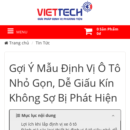
0 Sản Phẩm
MENU
0đ
Trang chủ
Tin Tức
Gợi Ý Mẫu Định Vị Ô Tô
Nhỏ Gọn, Dễ Giấu Kín
Không Sợ Bị Phát Hiện
Mục lục nội dung
Lợi ích khi lắp định vị xe ô tô
Đánh giá các loại thiết bị định vị ô tô siêu nhỏ, dễ