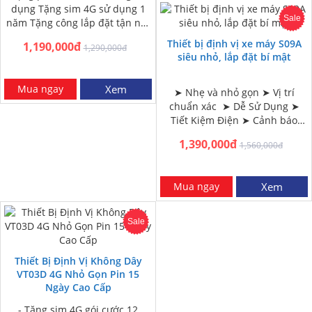
dụng Tặng sim 4G sử dụng 1
Sale
năm Tặng công lắp đặt tận nơi
HN và HCM Miễn phí…
Thiết bị định vị xe máy S09A
1,190,000đ
1,290,000đ
siêu nhỏ, lắp đặt bí mật
Mua ngay
Xem
➤ Nhẹ và nhỏ gọn ➤ Vị trí
chuẩn xác ➤ Dễ Sử Dụng ➤
Tiết Kiệm Điện ➤ Cảnh báo
ngắt kết nối nguồn ➤ Giám…
1,390,000đ
1,560,000đ
Mua ngay
Xem
Sale
Thiết Bị Định Vị Không Dây
VT03D 4G Nhỏ Gọn Pin 15
Ngày Cao Cấp
- Tặng sim 4G gói cước 12