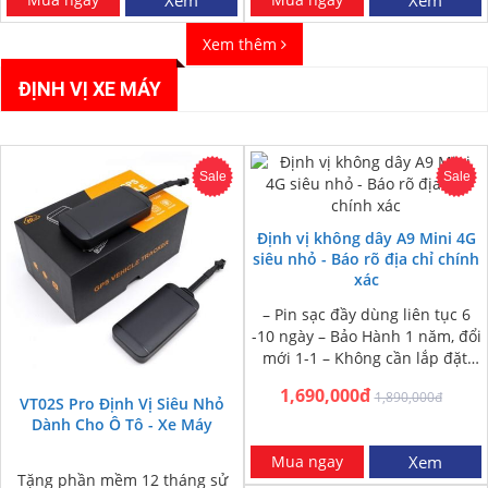
Xem thêm
ĐỊNH VỊ XE MÁY
Sale
Sale
Định vị không dây A9 Mini 4G
siêu nhỏ - Báo rõ địa chỉ chính
xác
– Pin sạc đầy dùng liên tục 6
-10 ngày – Bảo Hành 1 năm, đổi
mới 1-1 – Không cần lắp đặt,
nam châm dính…
1,690,000đ
1,890,000đ
VT02S Pro Định Vị Siêu Nhỏ
Dành Cho Ô Tô - Xe Máy
Mua ngay
Xem
Tặng phần mềm 12 tháng sử