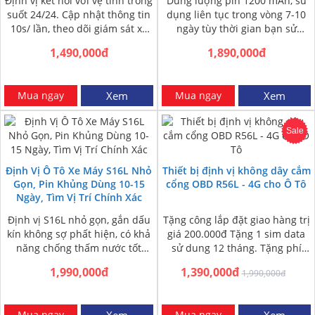
Định vị kết nối với vệ tinh trong
Dung lượng pin 1200 mAh, sử
suốt 24/24. Cập nhật thông tin
dụng liên tục trong vòng 7-10
10s/ lần, theo dõi giám sát xe
ngày tùy thời gian bạn sử
liên…
dụng. Định vị nhanh…
1,490,000đ
1,890,000đ
Mua ngay
Xem
Mua ngay
Xem
Sale
Định Vị Ô Tô Xe Máy S16L Nhỏ
Thiết bị định vị không dây cắm
Gọn, Pin Khủng Dùng 10-15
cổng OBD R56L - 4G cho Ô Tô
Ngày, Tìm Vị Trí Chính Xác
Định vị S16L nhỏ gọn, gắn dấu
Tặng công lắp đặt giao hàng trị
kín không sợ phất hiện, có khả
giá 200.000đ Tặng 1 sim data
năng chống thấm nước tốt
sử dung 12 tháng. Tặng phí
trong mọi điều…
ship COD toàn…
1,990,000đ
1,390,000đ
1,990,000đ
Mua ngay
Xem
Mua ngay
Xem