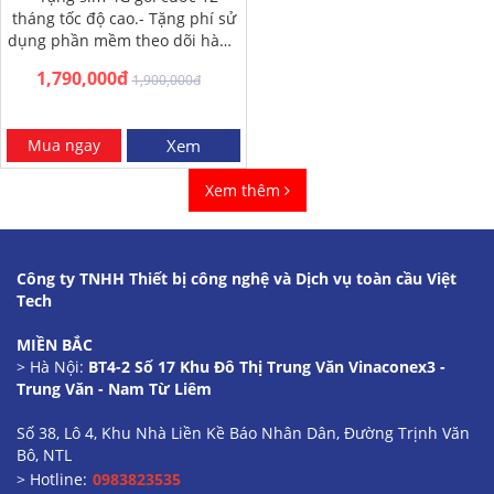
tháng tốc độ cao.- Tặng phí sử
dụng phần mềm theo dõi hành
trình xe 12 tháng-…
1,790,000đ
1,900,000đ
Mua ngay
Xem
Xem thêm
Công ty TNHH Thiết bị công nghệ và Dịch vụ toàn cầu Việt
Tech
MIỀN BẮC
> Hà Nội:
BT4-2 Số 17 Khu Đô Thị Trung Văn Vinaconex3 -
Trung Văn - Nam Từ Liêm
Số 38, Lô 4, Khu Nhà Liền Kề Báo Nhân Dân, Đường Trịnh Văn
Bô, NTL
> Hotline:
0983823535