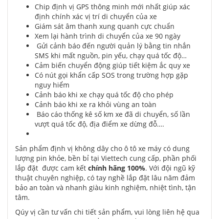
Chip định vị GPS thông minh mới nhất giúp xác
định chính xác vị trí di chuyển của xe
Giám sát âm thanh xung quanh cực chuẩn
Xem lại hành trình di chuyển của xe 90 ngày
Gửi cảnh báo đến người quản lý bằng tin nhắn
SMS khi mất nguồn, pin yếu, chạy quá tốc độ…
Cảm biến chuyển động giúp tiết kiệm ắc quy xe
Có nút gọi khẩn cấp SOS trong trường hợp gặp
nguy hiểm
Cảnh báo khi xe chạy quá tốc độ cho phép
Cảnh báo khi xe ra khỏi vùng an toàn
Báo cáo thống kê số km xe đã di chuyển, số lần
vượt quá tốc độ, địa điểm xe dừng đỗ….
Sản phẩm định vị không dây cho ô tô xe máy có dung
lượng pin khỏe, bền bỉ tại Viettech cung cấp, phần phối
lắp đặt được cam kết
chính hãng 100%
. Với đội ngũ kỹ
thuật chuyên nghiệp, có tay nghề lắp đặt lâu năm đảm
bảo an toàn và nhanh giàu kinh nghiệm, nhiệt tình, tận
tâm.
Qúy vị cần tư vấn chi tiết sản phẩm, vui lòng liên hệ qua