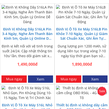
Định Vị Không Dây S16LA Pin
Định Vị Ô Tô Xe Máy S16LB Pin
3-4 Ngày, Nghe Âm Thanh Bán
Khỏe 7-10 Ngày, Quản Lý Giám
Kính 5m, Quản Lý Online Dễ
Sát Chuẩn Xác, Ghi Âm Tự
Dàng
Động
Định vị kết nối với vệ tinh trong
Dung lượng pin 1200 mAh, sử
suốt 24/24. Cập nhật thông tin
dụng liên tục trong vòng 7-10
10s/ lần, theo dõi giám sát xe
ngày tùy thời gian bạn sử
liên…
dụng. Định vị nhanh…
1,490,000đ
1,890,000đ
Mua ngay
Xem
Mua ngay
Xem
Sale
Định Vị Ô Tô Xe Máy S16L Nhỏ
Thiết bị định vị không dây cắm