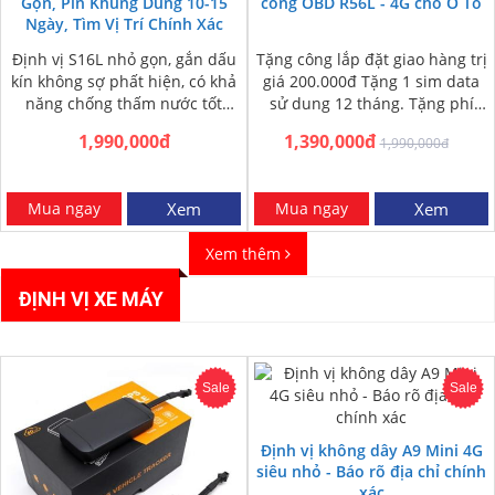
Gọn, Pin Khủng Dùng 10-15
cổng OBD R56L - 4G cho Ô Tô
Ngày, Tìm Vị Trí Chính Xác
Định vị S16L nhỏ gọn, gắn dấu
Tặng công lắp đặt giao hàng trị
kín không sợ phất hiện, có khả
giá 200.000đ Tặng 1 sim data
năng chống thấm nước tốt
sử dung 12 tháng. Tặng phí
trong mọi điều…
ship COD toàn…
1,990,000đ
1,390,000đ
1,990,000đ
Mua ngay
Xem
Mua ngay
Xem
Xem thêm
ĐỊNH VỊ XE MÁY
Sale
Sale
Định vị không dây A9 Mini 4G
siêu nhỏ - Báo rõ địa chỉ chính
xác