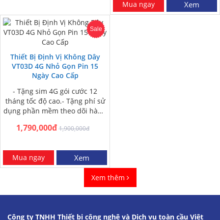
Mua ngay
Xem
Sale
Thiết Bị Định Vị Không Dây
VT03D 4G Nhỏ Gọn Pin 15
Ngày Cao Cấp
- Tặng sim 4G gói cước 12
tháng tốc độ cao.- Tặng phí sử
dụng phần mềm theo dõi hành
trình xe 12 tháng-…
1,790,000đ
1,900,000đ
Mua ngay
Xem
Xem thêm
Công ty TNHH Thiết bị công nghệ và Dịch vụ toàn cầu Việt