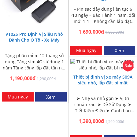
– Pin sạc đầy dùng liên tục 6
-10 ngày – Bảo Hành 1 năm, đổi
mới 1-1 – Không cần lắp đặt,
nam châm dính…
1,690,000đ
1,890,000đ
VT02S Pro Định Vị Siêu Nhỏ
Dành Cho Ô Tô - Xe Máy
Mua ngay
Xem
Tặng phần mềm 12 tháng sử
dụng Tặng sim 4G sử dụng 1
Sale
năm Tặng công lắp đặt tận nơi
HN và HCM Miễn phí…
Thiết bị định vị xe máy S09A
1,190,000đ
1,290,000đ
siêu nhỏ, lắp đặt bí mật
Mua ngay
Xem
➤ Nhẹ và nhỏ gọn ➤ Vị trí
chuẩn xác ➤ Dễ Sử Dụng ➤
Tiết Kiệm Điện ➤ Cảnh báo
ngắt kết nối nguồn ➤ Giám…
1,390,000đ
1,560,000đ