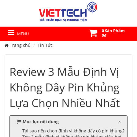
0 Sản Phẩm
MENU
0đ
Trang chủ
Tin Tức
Review 3 Mẫu Định Vị
Không Dây Pin Khủng
Lựa Chọn Nhiều Nhất
Mục lục nội dung
Tại sao nên chọn định vị không dây có pin khủng?
Top 3 mẫu định vị không dây pin khủng siêu hot