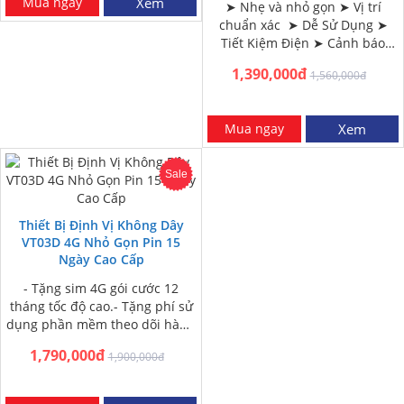
Mua ngay
Xem
➤ Nhẹ và nhỏ gọn ➤ Vị trí
chuẩn xác ➤ Dễ Sử Dụng ➤
Tiết Kiệm Điện ➤ Cảnh báo
ngắt kết nối nguồn ➤ Giám…
1,390,000đ
1,560,000đ
Mua ngay
Xem
Sale
Thiết Bị Định Vị Không Dây
VT03D 4G Nhỏ Gọn Pin 15
Ngày Cao Cấp
- Tặng sim 4G gói cước 12
tháng tốc độ cao.- Tặng phí sử
dụng phần mềm theo dõi hành
trình xe 12 tháng-…
1,790,000đ
1,900,000đ