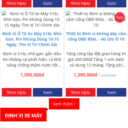
Mua ngay
Xem
Mua ngay
Xem
Sale
Định Vị Ô Tô Xe Máy S16L Nhỏ
Thiết bị định vị không dây cắm
Gọn, Pin Khủng Dùng 10-15
cổng OBD R56L - 4G cho Ô Tô
Ngày, Tìm Vị Trí Chính Xác
Định vị S16L nhỏ gọn, gắn dấu
Tặng công lắp đặt giao hàng trị
kín không sợ phất hiện, có khả
giá 200.000đ Tặng 1 sim data
năng chống thấm nước tốt
sử dung 12 tháng. Tặng phí
trong mọi điều…
ship COD toàn…
1,990,000đ
1,390,000đ
1,990,000đ
Mua ngay
Xem
Mua ngay
Xem
Xem thêm
ĐỊNH VỊ XE MÁY