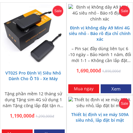
Sale
Sale
Định vị không dây A9 Mini 4G
siêu nhỏ - Báo rõ địa chỉ chính
xác
– Pin sạc đầy dùng liên tục 6
-10 ngày – Bảo Hành 1 năm, đổi
mới 1-1 – Không cần lắp đặt,
nam châm dính…
1,690,000đ
1,890,000đ
VT02S Pro Định Vị Siêu Nhỏ
Dành Cho Ô Tô - Xe Máy
Mua ngay
Xem
Tặng phần mềm 12 tháng sử
dụng Tặng sim 4G sử dụng 1
Sale
năm Tặng công lắp đặt tận nơi
HN và HCM Miễn phí…
Thiết bị định vị xe máy S09A
1,190,000đ
1,290,000đ
siêu nhỏ, lắp đặt bí mật