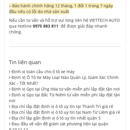
– Bảo hành chính hãng 12 tháng, 1 đổi 1 trong 7 ngày
đầu nếu có lỗi do nhà sản xuất
Nếu cần tư vấn và hỗ trợ vui lòng liên hệ VIETTECH AUTO
qua Hotline
0975 883 811
để được giải đáp nhanh
chóng.
Tin liên quan
Định vị toàn cầu cho ô tô xe máy
Định Vị Ô Tô Xe Máy Loại Nào Quản Lý, Giám Xác Chính
Xác - Tốt Nhất?
Định vị Gps tại Ứng Hòa tư vấn miễn phí lắp đặt tận nơi
Định vị Gps tại Bắc Từ Niêm tư vấn miễn phí lắp đặt tận
nơi
Địa chỉ lắp đặt định vị ô tô uy tín tại Thanh Trì giá rẻ
Địa chỉ lắp đặt định vị ô tô uy tín tại Nam Từ Liêm giá rẻ
Địa chỉ lắp gắn định vị ô tô uy tín nhất quận 5
Đau đầu về vấn đề giám sát phương tiện tại quận
9,10,11,12