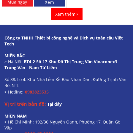
Mua ngay
Xem
Xem thêm
Công ty TNHH Thiết bị công nghệ và Dịch vụ toàn cầu Việt
Tech
MIỀN BẮC
> Hà Nội:
BT4-2 Số 17 Khu Đô Thị Trung Văn Vinaconex3 -
Trung Văn - Nam Từ Liêm
Số 38, Lô 4, Khu Nhà Liền Kề Báo Nhân Dân, Đường Trịnh Văn
Bô, NTL
> Hotline:
0983823535
Vị trí trên bản đồ:
Tại đây
MIỀN NAM
> Hồ Chí Minh: 192/30 Nguyễn Oanh, Phường 17, Quận Gò
Vấp