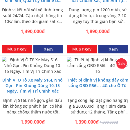
Kính 5m, Quản Lý Online Dễ
Sát Chuẩn Xác, Ghi Âm Tự
Dàng
Động
Định vị kết nối với vệ tinh trong
Dung lượng pin 1200 mAh, sử
suốt 24/24. Cập nhật thông tin
dụng liên tục trong vòng 7-10
10s/ lần, theo dõi giám sát xe
ngày tùy thời gian bạn sử
liên…
dụng. Định vị nhanh…
1,490,000đ
1,890,000đ
Mua ngay
Xem
Mua ngay
Xem
Sale
Định Vị Ô Tô Xe Máy S16L Nhỏ
Thiết bị định vị không dây cắm
Gọn, Pin Khủng Dùng 10-15
cổng OBD R56L - 4G cho Ô Tô
Ngày, Tìm Vị Trí Chính Xác
Định vị S16L nhỏ gọn, gắn dấu
Tặng công lắp đặt giao hàng trị
kín không sợ phất hiện, có khả
giá 200.000đ Tặng 1 sim data
năng chống thấm nước tốt
sử dung 12 tháng. Tặng phí
trong mọi điều…
ship COD toàn…
1,990,000đ
1,390,000đ
1,990,000đ