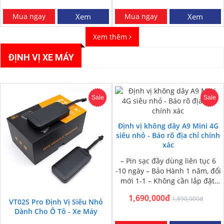
Mua ngay
Xem
Mua ngay
Xem
Xem thêm
ĐỊNH VỊ XE MÁY
Sale
Sale
Định vị không dây A9 Mini 4G
siêu nhỏ - Báo rõ địa chỉ chính
xác
– Pin sạc đầy dùng liên tục 6
-10 ngày – Bảo Hành 1 năm, đổi
mới 1-1 – Không cần lắp đặt,
nam châm dính…
1,690,000đ
1,890,000đ
VT02S Pro Định Vị Siêu Nhỏ
Dành Cho Ô Tô - Xe Máy