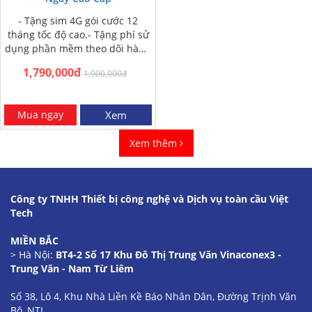
- Tặng sim 4G gói cước 12
tháng tốc độ cao.- Tặng phí sử
dụng phần mềm theo dõi hành
trình xe 12 tháng-…
1,790,000đ
1,900,000đ
Mua ngay
Xem
Xem thêm
Công ty TNHH Thiết bị công nghệ và Dịch vụ toàn cầu Việt
Tech
MIỀN BẮC
> Hà Nội:
BT4-2 Số 17 Khu Đô Thị Trung Văn Vinaconex3 -
Trung Văn - Nam Từ Liêm
Số 38, Lô 4, Khu Nhà Liền Kề Báo Nhân Dân, Đường Trịnh Văn
Bô, NTL