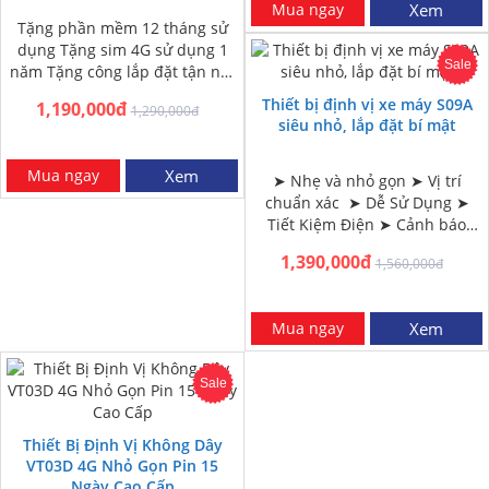
Mua ngay
Xem
Tặng phần mềm 12 tháng sử
dụng Tặng sim 4G sử dụng 1
Sale
năm Tặng công lắp đặt tận nơi
HN và HCM Miễn phí…
Thiết bị định vị xe máy S09A
1,190,000đ
1,290,000đ
siêu nhỏ, lắp đặt bí mật
Mua ngay
Xem
➤ Nhẹ và nhỏ gọn ➤ Vị trí
chuẩn xác ➤ Dễ Sử Dụng ➤
Tiết Kiệm Điện ➤ Cảnh báo
ngắt kết nối nguồn ➤ Giám…
1,390,000đ
1,560,000đ
Mua ngay
Xem
Sale
Thiết Bị Định Vị Không Dây
VT03D 4G Nhỏ Gọn Pin 15
Ngày Cao Cấp