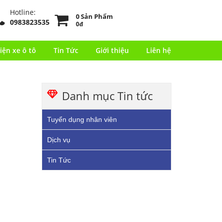
Hotline:
0 Sản Phẩm
0983823535
0đ
iện xe ô tô
Tin Tức
Giới thiệu
Liên hệ
Danh mục Tin tức
Tuyển dụng nhân viên
Dịch vụ
Tin Tức