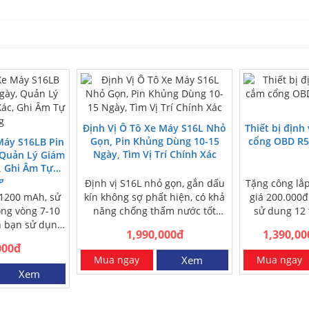
Định Vị Ô Tô Xe Máy S16L Nhỏ
Thiết bị định
Gọn, Pin Khủng Dùng 10-15
cổng OBD R5
Máy S16LB Pin
Ngày, Tìm Vị Trí Chính Xác
 Quản Lý Giám
, Ghi Âm Tự
g
Định vị S16L nhỏ gọn, gắn dấu
Tặng công lắp
1200 mAh, sử
kín không sợ phất hiện, có khả
giá 200.000đ
ong vòng 7-10
năng chống thấm nước tốt
sử dung 12 
n bạn sử dụng.
trong mọi điều…
ship 
1,990,000đ
1,390,00
nhanh…
000đ
Mua ngay
Xem
Mua ngay
Xem