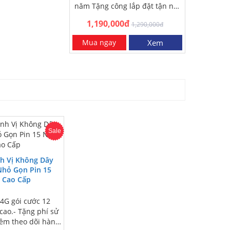
năm Tặng công lắp đặt tận nơi
HN và HCM Miễn phí…
1,190,000đ
1,290,000đ
Mua ngay
Xem
Sale
nh Vị Không Dây
Nhỏ Gọn Pin 15
 Cao Cấp
 4G gói cước 12
cao.- Tặng phí sử
ềm theo dõi hành