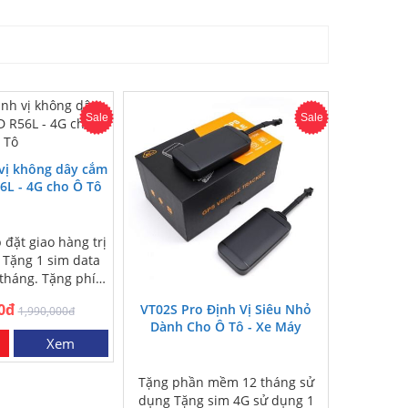
Sale
Sale
 vị không dây cắm
6L - 4G cho Ô Tô
 đặt giao hàng trị
 Tặng 1 sim data
tháng. Tặng phí
COD toàn…
0đ
VT02S Pro Định Vị Siêu Nhỏ
1,990,000đ
Dành Cho Ô Tô - Xe Máy
Xem
Tặng phần mềm 12 tháng sử
dụng Tặng sim 4G sử dụng 1