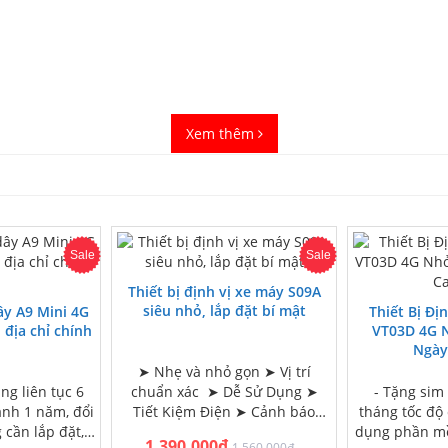
Xem thêm
Sale
Sale
Thiết bị định vị xe máy S09A
siêu nhỏ, lắp đặt bí mật
ây A9 Mini 4G
Thiết Bị Đị
 địa chỉ chính
VT03D 4G 
Ngày
➤ Nhẹ và nhỏ gọn ➤ Vị trí
ng liên tục 6
chuẩn xác ➤ Dễ Sử Dụng ➤
- Tặng sim
ành 1 năm, đổi
Tiết Kiệm Điện ➤ Cảnh báo
tháng tốc độ 
 cần lắp đặt,
ngắt kết nối nguồn ➤ Giám…
dụng phần m
1,390,000đ
1,560,000đ