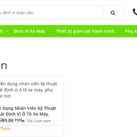
nh
Định Vị Xe Máy
Thiết bị giám sát hành trình
Phụ k
ên
n Dụng Nhân Viên Kỹ Thuật
ặt Định Vị Ô Tô Xe Máy,
iện Xe Hơi
ình luận |
756 Lượt xem
 Thêm