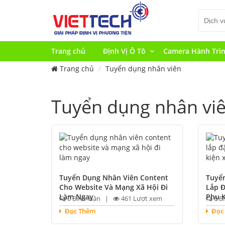
Trang chủ
Định Vị Ô Tô
Camera Hành Trì
Trang chủ
Tuyển dụng nhân viên
Tuyển dụng nhân vi
Tuyển Dụng Nhân Viên Content
Tuyể
Cho Website Và Mạng Xã Hội Đi
Lắp Đ
Làm Ngay
Phụ K
0 Bình luận |
461 Lượt xem
0 B
Đọc Thêm
Đọc