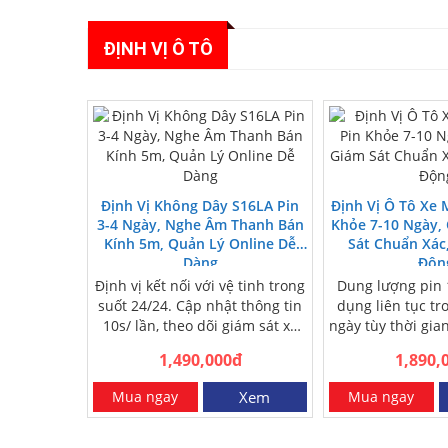
ĐỊNH VỊ Ô TÔ
Định Vị Không Dây S16LA Pin
Định Vị Ô Tô Xe 
3-4 Ngày, Nghe Âm Thanh Bán
Khỏe 7-10 Ngày,
Kính 5m, Quản Lý Online Dễ
Sát Chuẩn Xác
Dàng
Độn
Định vị kết nối với vệ tinh trong
Dung lượng pin 
suốt 24/24. Cập nhật thông tin
dụng liên tục tr
10s/ lần, theo dõi giám sát xe
ngày tùy thời gia
liên…
Định vị 
1,490,000đ
1,890,
Mua ngay
Xem
Mua ngay