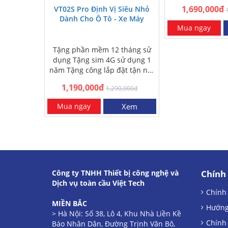
nam châm
1,690,000đ
VT02S Pro Định Vị Siêu Nhỏ
Dành Cho Ô Tô - Xe Máy
Mua ngay
Tặng phần mềm 12 tháng sử
dụng Tặng sim 4G sử dụng 1
năm Tặng công lắp đặt tận nơi
HN và HCM Miễn phí…
1,190,000đ
1,290,000đ
Mua ngay
Xem
Công ty TNHH Thiết bị công nghệ và
Chính
Dịch vụ toàn cầu Việt Tech
Chính
MIỀN BẮC
Hướng
> Hà Nội: Số 38, Lô 4, Khu Nhà Liền Kề
Chính 
Báo Nhân Dân, Đường Trịnh Văn Bô,