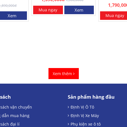
 dính…
trình x
1,790,00
1,890,000đ
Mua ngay
Xem
Xem
Mua ngay
Xem thêm
 sách
Sản phẩm hàng đầu
 sách vận chuyển
Định Vị Ô Tô
 dẫn mua hàng
Định Vị Xe Máy
sách đại lí
Phụ kiện xe ô tô