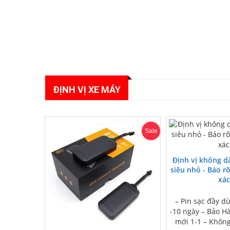
ĐỊNH VỊ XE MÁY
Sale
Định vị không d
siêu nhỏ - Báo rõ
xác
– Pin sạc đầy dù
-10 ngày – Bảo H
mới 1-1 – Không